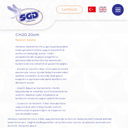
E-KATALOG
Nelaton Kateter
CH20 20cm
Nelaton Kateter
Nelaton Kateterlerimiz, geniş yelpazedeki
tıbbi gereksinimlere uygun esneklik ve
kullanım kolaylığı sunar. Tıbbi
prosedürlerde ve geçici engellerin
aşılmasında kullanılan bu kateterler,
kullanıcılarına rahatlık ve güvenlik sağlar.
Esnek ve Uyumlu Yapı: Yumuşak ve esnek
yapılarıyla, vücut içinde kolay hareket eder,
böylece prosedür sırasında veya geçici
engellerin aşılmasında daha konforlu bir
deneyim sunar.
Çeşitli Boyut ve Malzemeler: Farklı
boyutlarda ve medikal sınıf malzemelerle
üretilir, böylece tıbbi ihtiyaçlara ve
kullanım amacına uygun çeşitlilik sunar
Güvenilir ve Kaliteli: Tıbbi standartlara
uygunluk ve steril koşullarda üretim,
kullanıcıların güvenliğini ve hijyenini en
üst düzeyde tutar.
Nelaton Kateterlerimiz, tıbbi uygulamalarda kullanımı kolay ve etkili olacak şekilde
tasarlanmıştır. Sağlık profesyonelleri ve kullanıcılar için en iyi çözümü bulmak için
bizimle iletişime geçin.