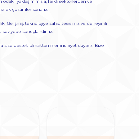
ri odaklı yaklaşımımızla, farklı sektörlerden ve
esnek çözümler sunarız.
ık: Gelişmiş teknolojiye sahip tesisimiz ve deneyimli
t seviyede sonuçlandırırız.
mızla size destek olmaktan memnuniyet duyarız. Bize