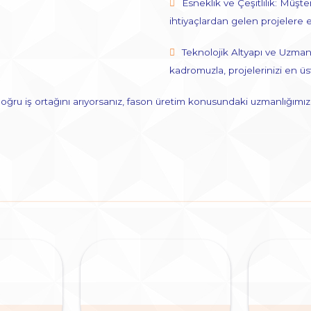
Esneklik ve Çeşitlilik: Müşte
ihtiyaçlardan gelen projelere 
Teknolojik Altyapı ve Uzmanl
kadromuzla, projelerinizi en üs
n doğru iş ortağını arıyorsanız, fason üretim konusundaki uzmanlığı